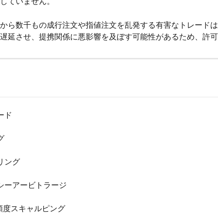
していません。
から数千もの成行注文や指値注文を乱発する有害なトレードは
遅延させ、提携関係に悪影響を及ぼす可能性があるため、許可
ード
グ
リング
シーアービトラージ
高頻度スキャルピング