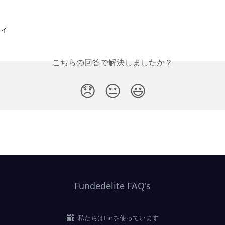
ィ
こちらの回答で解決しましたか？
😞
😐
😃
Fundedelite FAQ's
私たちはFinを使っています