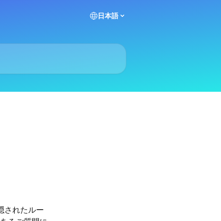
日本語
、隠されたルー